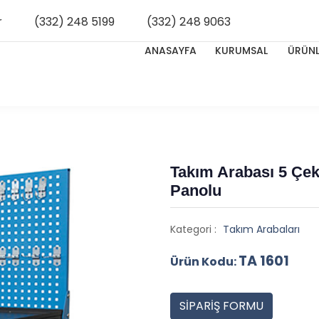
r
(332) 248 5199
(332) 248 9063
ANASAYFA
KURUMSAL
ÜRÜNL
Takım Arabası 5 Çe
Panolu
Kategori :
Takım Arabaları
TA 1601
Ürün Kodu:
SİPARİŞ FORMU