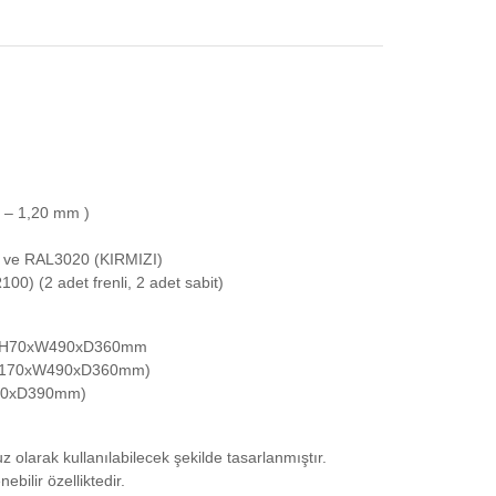
 – 1,20 mm )
 ve RAL3020 (KIRMIZI)
100) (2 adet frenli, 2 adet sabit)
çü: H70xW490xD360mm
çü: 170xW490xD360mm)
W360xD390mm)
 olarak kullanılabilecek şekilde tasarlanmıştır.
bilir özelliktedir.