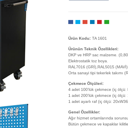
Ürün Kodu:
TA 1601
Ürünün Teknik Özellikleri:
DKP ve HRP sac malzeme. (0,80
Elektrostatik toz boya.
RAL7016 (GRİ),RAL5015 (MAVİ)
Orta sanayi tipi tekerlek takımı (R
Çekmece Ölçüleri:
4 adet 100’lük çekmece (iç öl
1 adet 200’lük çekmece (iç öl
1 adet ayarlı raf (iç ölçü: 20x
Genel Özellikler:
Ağır hizmet ortamlarında sorunsuz
Bütün çekmece ve kapaklar kilitlene