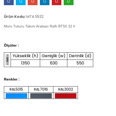
Ürün Kodu:
MTA 5532
Mors Tutucu Takım Arabası Raflı BT50 32 li
Ölçüler :
Yükseklik (h)
Genişlik (w)
Derinlik (d)
1350
630
550
Renkler :
RAL5015
RAL7016
RAL3002