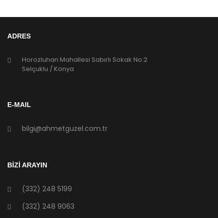
ADRES
Horozluhan Mahallesi Sabırlı Sokak No:2
Selçuklu / Konya
E-MAIL
bilgi@ahmetguzel.com.tr
BİZİ ARAYIN
(332) 248 5199
(332) 248 9063