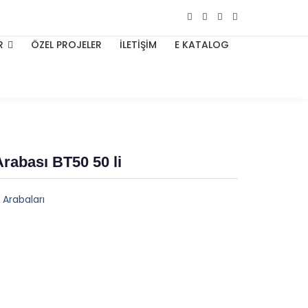
R
ÖZEL PROJELER
İLETİŞİM
E KATALOG
rabası BT50 50 li
Arabaları