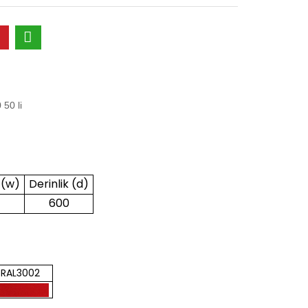
50 li
 (w)
Derinlik (d)
600
RAL3002