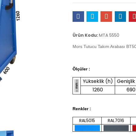
Ürün Kodu:
MTA 5550
Mors Tutucu Takım Arabası BT50 
Ölçüler :
Yükseklik (h)
Genişlik
1260
690
Renkler :
RAL5015
RAL7016