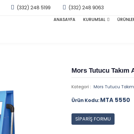
(332) 248 5199
(332) 248 9063
ANASAYFA
KURUMSAL
ÜRÜNLE
Mors Tutucu Takım A
Kategori :
Mors Tutucu Takım 
MTA 5550
Ürün Kodu:
SİPARİŞ FORMU