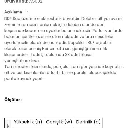
Ürün Kodu:
AG002
Açıklama :
DKP Sac üzerine elektrostatik boyalıdır. Dolabın alt yüzeyinin
zeminle temasını önlemek için dolabın altında dört
köşesinde kabartma ayaklar bulunmaktadır. Raflar yanlarda
bulunan şeritler üzerine oturmaktadır ve ara mesafeleri
ayarlanabilir olarak demontedir. Kapaklar 180° açılabilir
olarak tasarlanmış Her bir rafa sırt genişliği 75mm’lik
klasörlerden 11 adet, toplamda 33 adet klasör
yerleştirilmektedir.
Tüm madeni kısımlarda, parçalar tam gönyesinde kaynatılır,
alt ve üst kısımlar ile raflar birbirine paralel olacak şekilde
punta kaynak yapılır
Ölçüler :
Yükseklik (h)
Genişlik (w)
Derinlik (d)