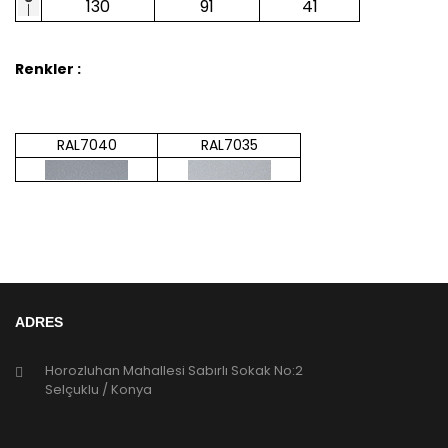
130
91
41
Renkler :
RAL7040
RAL7035
ADRES
Horozluhan Mahallesi Sabırlı Sokak No:2
Selçuklu / Konya